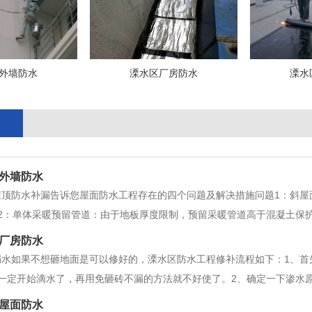
外墙防水
溧水区厂房防水
溧水
外墙防水
屋顶防水补漏告诉您屋面防水工程存在的四个问题及解决措施问题1：斜屋
2：单体采暖预留管道：由于地板厚度限制，预留采暖管道高于混凝土保
管道留槽走明管，并给营销部一个合理的解释。问题3：是否采用混凝土
厂房防水
：施工单位经常提出变更屋面找坡
漏水如果不想砸地面是可以修好的，溧水区防水工程修补流程如下：1、首
一定开始滴水了，再用免砸砖不漏的方法就不好使了。2、确定一下渗水
3、高温注浆防水：购买高压注浆机和聚氨酯防水材料，利用注浆机将防
屋面防水