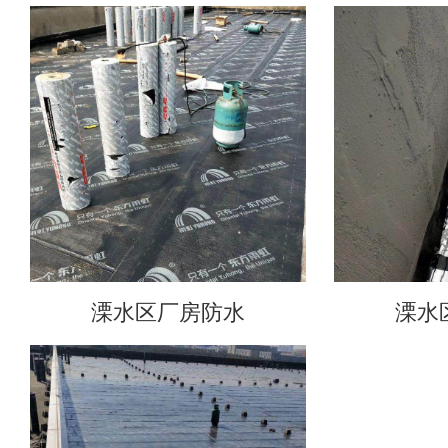
溧水区厂房防水
溧水