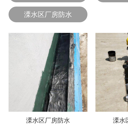
溧水区厂房防水
溧水区厂房防水
溧水