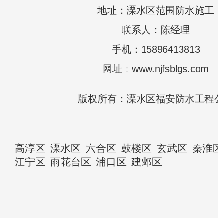
地址：溧水区范围防水施工
联系人：陈经理
手机：15896413813
网址：www.njfsblgs.com
版权所有：溧水区福安防水工程
高淳区
溧水区
六合区
鼓楼区
玄武区
秦淮
江宁区
雨花台区
浦口区
建邺区