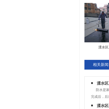
溧水区
相关新闻
溧水区
防水是家
完成后，后道
求。6.装
溧水区